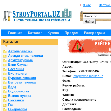
О нас
Частые
Главная
Каталог
Куплю
Продам
Распродажа
Каталог
Автоперевозки
размещение
Аренда спец. техники
Архитектурные
Организация
: OOO Noviy Biznes 
Бани Сауны
Адрес
:
Бассейны
Телефон
: +998712004499
Биотуалеты
E-mail
:
info@texno-markaz.uz
Бурение скважин
Факс
:
Бытовая техника
Режим работы
:
Вода
ICQ
:
Водоочистка
Website
:
Вывоз мусора
Страна производитель
:
Выставки
Доставка
:
Газ
Генераторы
Распродажа
: