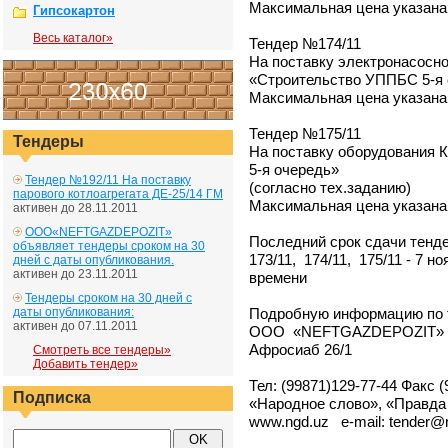
Максимальная цена указана
Гипсокартон
Весь каталог»
Тендер №174/11
На поставку электронасосно
«Строительство УППБС 5-я 
Максимальная цена указана
Тендер №175/11
Тендеры
На поставку оборудования 
5-я очередь»
Тендер №192/11 На поставку
(согласно тех.заданию)
парового котлоагрегата ДЕ-25/14 ГМ
Максимальная цена указана
активен до 28.11.2011
ООО«NEFTGAZDEPOZIT»
Последний срок сдачи тен
объявляет тендеры сроком на 30
173/11, 174/11, 175/11 - 7 н
дней с даты опубликования.
активен до 23.11.2011
времени
Тендеры сроком на 30 дней с
Подробную информацию по т
даты опубликования:
активен до 07.11.2011
ООО «NEFTGAZDEPOZIT» по а
Афросиаб 26/1
Смотреть все тендеры»
Добавить тендер»
Тел: (99871)129-77-44 Факс (
Подписка
«Народное слово», «Правда 
www.ngd.uz e-mail: tender@