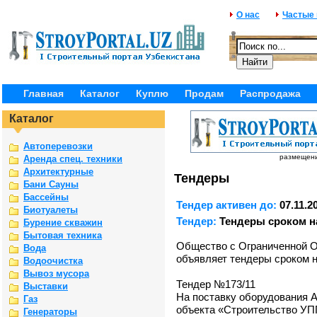
О нас
Частые
Главная
Каталог
Куплю
Продам
Распродажа
Каталог
Автоперевозки
размещение
Аренда спец. техники
Архитектурные
Тендеры
Бани Сауны
Бассейны
Тендер активен до:
07.11.2
Биотуалеты
Тендер:
Тендеры сроком н
Бурение скважин
Бытовая техника
Общество с Ограниченной
Вода
объявляет тендеры сроком н
Водоочистка
Вывоз мусора
Тендер №173/11
Выставки
На поставку оборудования 
Газ
объекта «Строительство УПП
Генераторы