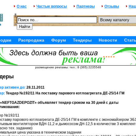
О нас
Частые вопросы
Партнеры
Отзывы
Наш
родам
Распродажа
Форум
Тендеры
Новости
Стат
размещение рекламы: тел.: 8 (365) 2235548
ндеры
ер активен до:
28.11.2011
ер:
Тендер №192/11 На поставку парового котлоагрегата ДЕ-25/14 ГМ
«NEFTGAZDEPOZIT» oбъявляет тендер сроком на 30 дней с даты
ликования:
ер №192/11
оставку парового котлоагрегата ДЕ-25/14 ГМ в комплекте с экономайзером ЭБ
утьевым вентилятором ВДН-11,2 и дымососом ДН-12,5 в количестве 3 комплект
асно тех. заданию)
имальная цена указана в техническом задании