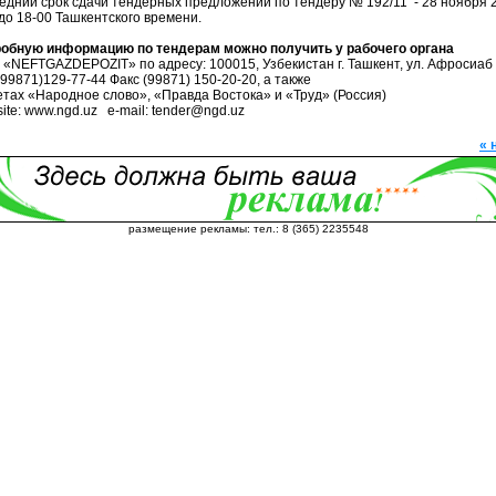
едний срок сдачи тендерных предложений по тендеру № 192/11 - 28 ноября 
 до 18-00 Ташкентского времени.
обную информацию по тендерам можно получить у рабочего органа
«NEFTGAZDEPOZIT» по адресу: 100015, Узбекистан г. Ташкент, ул. Афросиаб 
(99871)129-77-44 Факс (99871) 150-20-20, а также
зетах «Народное слово», «Правда Востока» и «Труд» (Россия)
ite: www.ngd.uz e-mail: tender@ngd.uz
« 
размещение рекламы: тел.: 8 (365) 2235548