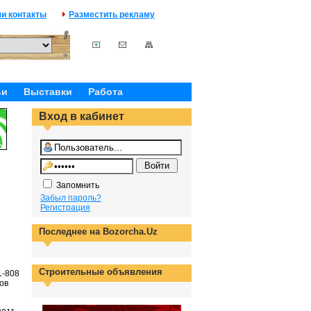
и контакты
Разместить рекламу
ьи
Выставки
Работа
Вход в кабинет
Запомнить
Забыл пароль?
Регистрация
Последнее на Bozorcha.Uz
Строительные объявления
1-808
ов