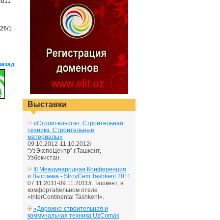
2011
26/1
назад
Выставки
«Строительство. Строительная
техника. Строительные
материалы»
09.10.2012-11.10.2012/
“УзЭкспоЦентр” г.Ташкент,
Узбекистан.
III Международная Конференция
и Выставка - StroyCem Tashkent 2011
07.11.2011-09.11.2011/г. Ташкент, в
комфортабельном отеле
«InterContinental Tashkent».
«Дорожно-строительная и
коммунальная техника UzComak