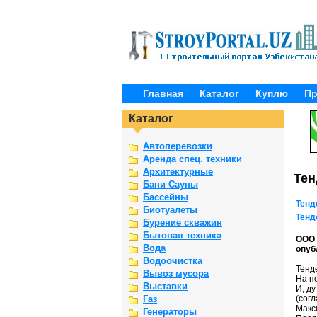
Главная
Каталог
Куплю
П
Каталог
Автоперевозки
Аренда спец. техники
Архитектурные
Те
Бани Сауны
Бассейны
Тенд
Биотуалеты
Тенд
Бурение скважин
Бытовая техника
ООО 
Вода
опуб
Водоочистка
Тенд
Вывоз мусора
На п
Выставки
И, д
(согл
Газ
Макс
Генераторы