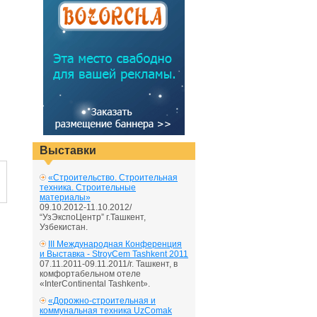
Выставки
«Строительство. Строительная
техника. Строительные
материалы»
09.10.2012-11.10.2012/
“УзЭкспоЦентр” г.Ташкент,
Узбекистан.
III Международная Конференция
и Выставка - StroyCem Tashkent 2011
07.11.2011-09.11.2011/г. Ташкент, в
комфортабельном отеле
«InterContinental Tashkent».
«Дорожно-строительная и
коммунальная техника UzComak