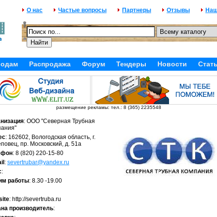
О нас
Частые вопросы
Партнеры
Отзывы
Наш
родам
Распродажа
Форум
Тендеры
Новости
Стат
размещение рекламы: тел.: 8 (365) 2235548
анизация
: ООО "Северная Трубная
пания"
ес
: 162602, Вологодская область, г.
повец, пр. Московский, д. 51а
ефон
: 8 (820) 220-15-80
il
:
severtrubar@yandex.ru
с
:
им работы
: 8.30 -19.00
ite
: http://severtruba.ru
ана производитель
: