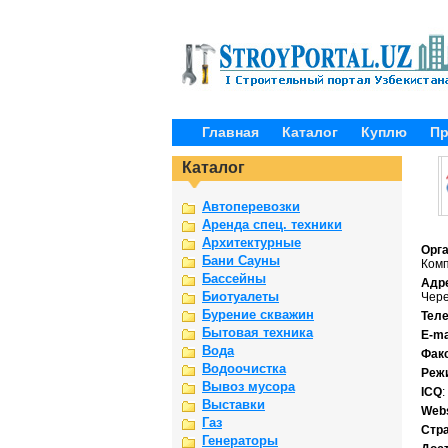
Главная
Каталог
Куплю
П
Каталог
Автоперевозки
Аренда спец. техники
Архитектурные
Орг
Бани Сауны
Ком
Бассейны
Адр
Биотуалеты
Чере
Бурение скважин
Тел
Бытовая техника
E-ma
Вода
Фак
Водоочистка
Реж
Вывоз мусора
ICQ
:
Выставки
Webs
Газ
Стр
Генераторы