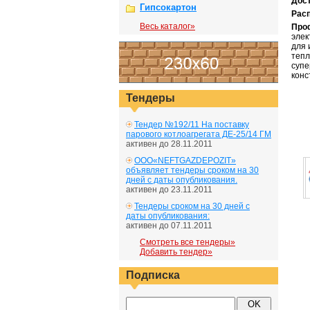
Дос
Гипсокартон
Рас
Весь каталог»
Про
элек
для 
тепл
супе
конс
Тендеры
Тендер №192/11 На поставку
парового котлоагрегата ДЕ-25/14 ГМ
активен до 28.11.2011
ООО«NEFTGAZDEPOZIT»
объявляет тендеры сроком на 30
дней с даты опубликования.
активен до 23.11.2011
Тендеры сроком на 30 дней с
даты опубликования:
активен до 07.11.2011
Смотреть все тендеры»
Добавить тендер»
Подписка