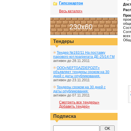
Гипсокартон
Дос
Рас
Весь каталог»
Про
прое
обще
Сост
Согл
всех
Обще
Тендеры
Тендер №192/11 На поставку
парового котлоагрегата ДЕ-25/14 ГМ
активен до 28.11.2011
ООО«NEFTGAZDEPOZIT»
объявляет тендеры сроком на 30
дней с даты опубликования.
активен до 23.11.2011
Тендеры сроком на 30 дней с
даты опубликования:
активен до 07.11.2011
Смотреть все тендеры»
Добавить тендер»
Подписка