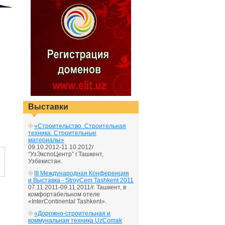
Выставки
«Строительство. Строительная
техника. Строительные
материалы»
09.10.2012-11.10.2012/
“УзЭкспоЦентр” г.Ташкент,
Узбекистан.
III Международная Конференция
и Выставка - StroyCem Tashkent 2011
07.11.2011-09.11.2011/г. Ташкент, в
комфортабельном отеле
«InterContinental Tashkent».
«Дорожно-строительная и
коммунальная техника UzComak