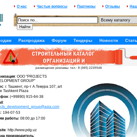
О нас
Частые вопросы
Партнеры
Отзывы
Наш
родам
Распродажа
Форум
Тендеры
Новости
Стат
размещение рекламы: тел.: 8 (365) 2235548
анизация
: OOO "PROJECTS
ELOPMENT GROUP"
ес
: г. Ташкент, пр-т А.Темура 107, art
re Tashkent Plaza
ефон
: (+99890) 915-64-38
il
:
ects_development_group@asia.com
с
: 194-07-53
им работы
: 08:00 до 17:00
ite
: http://www.pdg.uz
ана производитель
: