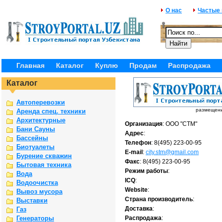
О нас
Частые
Главная
Каталог
Куплю
Продам
Распродажа
Каталог
Автоперевозки
размещение
Аренда спец. техники
Архитектурные
Организация
: ООО "СТМ"
Бани Сауны
Адрес
:
Бассейны
Телефон
: 8(495) 223-00-95
Биотуалеты
E-mail
:
city.stm@gmail.com
Бурение скважин
Факс
: 8(495) 223-00-95
Бытовая техника
Режим работы
:
Вода
ICQ
:
Водоочистка
Website
:
Вывоз мусора
Страна производитель
:
Выставки
Доставка
:
Газ
Генераторы
Распродажа
: