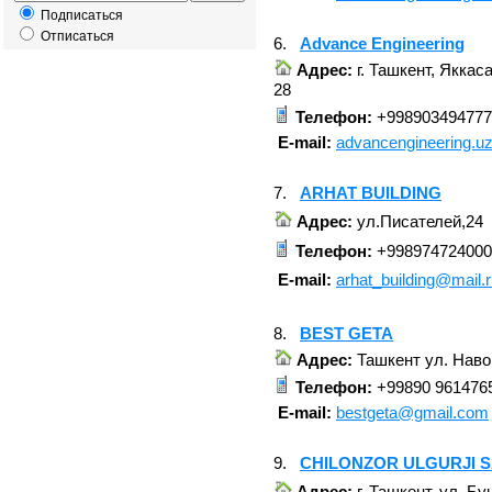
Подписаться
Отписаться
6.
Advance Engineering
Адрес:
г. Ташкент, Яккас
28
Телефон:
+998903494777
E-mail:
advancengineering.
7.
ARHAT BUILDING
Адрес:
ул.Писателей,24
Телефон:
+998974724000
E-mail:
arhat_building@mail.
8.
BEST GETA
Адрес:
Ташкент ул. Наво
Телефон:
+99890 961476
E-mail:
bestgeta@gmail.com
9.
CHILONZOR ULGURJI 
Адрес:
г, Ташкент, ул, Бу