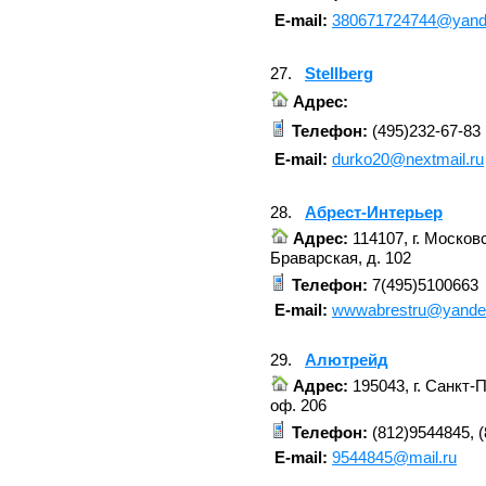
E-mail:
380671724744@yand
27.
Stellberg
Адрес:
Телефон:
(495)232-67-83
E-mail:
durko20@nextmail.ru
28.
Абрест-Интерьер
Адрес:
114107, г. Московс
Браварская, д. 102
Телефон:
7(495)5100663
E-mail:
wwwabrestru@yande
29.
Алютрейд
Адрес:
195043, г. Санкт-П
оф. 206
Телефон:
(812)9544845, 
E-mail:
9544845@mail.ru