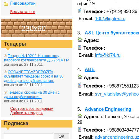
офис 19
Гипсокартон
Телефон:
+7(919) 990 36 
Весь каталог»
E-mail:
100@ligatex.ru
3.
A&L Центр бухгалтерск
Адрес:
Тендеры
Телефон:
E-mail:
info@kl74.ru
Тендер №192/11 На поставку
парового котлоагрегата ДЕ-25/14 ГМ
активен до 28.11.2011
4.
ABE
ООО«NEFTGAZDEPOZIT»
объявляет тендеры сроком на 30
Адрес:
дней с даты опубликования.
активен до 23.11.2011
Телефон:
+998971551123
Тендеры сроком на 30 дней с
E-mail:
svr_vladislav@yaho
даты опубликования:
активен до 07.11.2011
5.
Advance Engineering
Смотреть все тендеры»
Добавить тендер»
Адрес:
г. Ташкент, Яккас
28
Подписка
Телефон:
+998903494777
E-mail:
advancengineering.