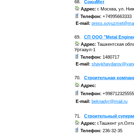
68.
СоюзМет
Адрес:
г. Москва, ул. Ни
Телефон:
+74995663333
E-mail:
press.soyuzmet@mai
69.
СП ООО "Metal Engine
Адрес:
Ташкентская обла
Уртааул-1
Телефон:
1480717
E-mail:
shaykhaydarov@yan
70.
Строительная компан
Адрес:
Телефон:
+998712325555
E-mail:
beknadyr@mail.ru
71.
Строительный суперм
Адрес:
г.Ташкент ул.Олти
Телефон:
236-32-35