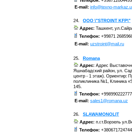
Телефон:
+998712004499
E-mail:
info@texno-markaz.u
24.
OOO \"STROINT KFP\"
Адрес:
Ташкент, ул.Сайра
Телефон:
+99871 2685960
E-mail:
uzstroint@mail.ru
25.
Romana
Адрес:
Адрес Выставочног
Яшнабадский район, ул. Сад
центр - 1 этаж). Ориентир: 
поликлиника №1, Клиника «S
145.
Телефон:
+998990222777
E-mail:
sales1@romana.uz
26.
SLAWAMONOLIT
Адрес:
п.г.т.Ворзель ул.
Телефон:
+380671724744