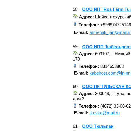
58.
ООО ИП "Ros Farm Tur
Адрес:
Шайхантохурский 
Телефон:
+998974725146
E-mail:
armenak_jan@mail.r
59.
ООО НПП 'Кабельрост
Адрес:
603107, г. Нижний 
178
Телефон:
8314693808
E-mail:
kabelrost.com@in-nn
60.
ООО ПК ТУЛЬСКАЯ К
Адрес:
300049, г. Тула, п
дом 3
Телефон:
(4872) 33-08-02
E-mail:
tkovka@mail.ru
61.
ООО Тюльпан