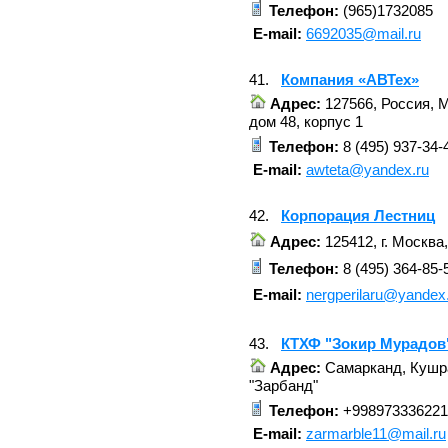
Телефон:
(965)1732085
E-mail:
6692035@mail.ru
41.
Компания «АВТех»
Адрес:
127566, Россия, 
дом 48, корпус 1
Телефон:
8 (495) 937-34-
E-mail:
awteta@yandex.ru
42.
Корпорация Лестниц
Адрес:
125412, г. Москва,
Телефон:
8 (495) 364-85-
E-mail:
nergperilaru@yandex
43.
КТХФ "Зокир Мурадов
Адрес:
Самарканд, Кушра
"Зарбанд"
Телефон:
+998973336221
E-mail:
zarmarble11@mail.ru