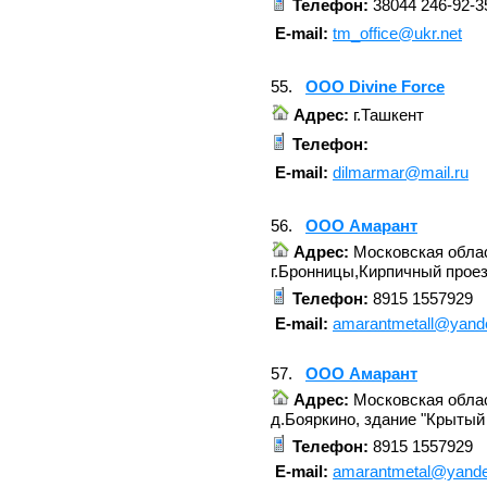
Телефон:
38044 246-92-3
E-mail:
tm_office@ukr.net
55.
ООО Divine Force
Адрес:
г.Ташкент
Телефон:
E-mail:
dilmarmar@mail.ru
56.
ООО Амарант
Адрес:
Московская облас
г.Бронницы,Кирпичный прое
Телефон:
8915 1557929
E-mail:
amarantmetall@yand
57.
ООО Амарант
Адрес:
Московская облас
д.Бояркино, здание "Крытый 
Телефон:
8915 1557929
E-mail:
amarantmetal@yande