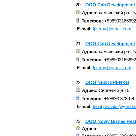
20.
OOO Cab Development
Адрес:
хамзинский р-н.Ту
Телефон:
+998903166692
E-mail:
fj.stroy@gmail.com
21.
OOO Cab Development
Адрес:
хамзинский р-н.Ту
Телефон:
+998903166692
E-mail:
fj.stroy@gmail.com
22.
OOO NESTERENKO
Адрес:
Сергели 3 д 15
Телефон:
+99893 378-09-
E-mail:
leontyev.vital@yande
23.
OOO Noviy Biznes Res
Адрес: