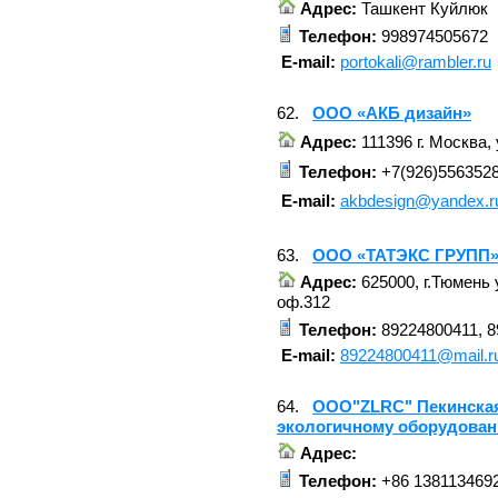
Адрес:
Ташкент Куйлюк
Телефон:
998974505672
E-mail:
portokali@rambler.ru
62.
ООО «АКБ дизайн»
Адрес:
111396 г. Москва, 
Телефон:
+7(926)556352
E-mail:
akbdesign@yandex.r
63.
ООО «ТАТЭКС ГРУПП
Адрес:
625000, г.Тюмень
оф.312
Телефон:
89224800411, 8
E-mail:
89224800411@mail.r
64.
ООО"ZLRC" Пекинская
экологичному оборудова
Адрес:
Телефон:
+86 138113469