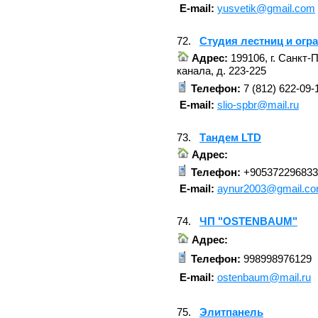
E-mail:
yusvetik@gmail.com
72.
Студия лестниц и огр
Адрес:
199106, г. Санкт-
канала, д. 223-225
Телефон:
7 (812) 622-09-
E-mail:
slio-spbr@mail.ru
73.
Тандем LTD
Адрес:
Телефон:
+905372296833
E-mail:
aynur2003@gmail.c
74.
ЧП "OSTENBAUM"
Адрес:
Телефон:
998998976129
E-mail:
ostenbaum@mail.ru
75.
Элитпанель