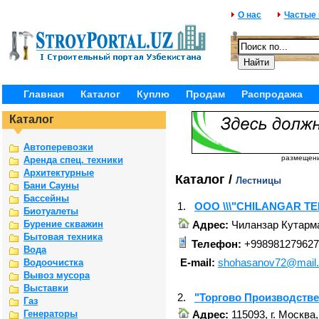
О нас
Частые
Главная
Каталог
Куплю
Продам
Распродажа
Каталог
Автоперевозки
размещение
Аренда спец. техники
Архитектурные
Каталог /
Лестницы
Бани Сауны
Бассейны
1.
OOO \\\"CHILANGAR TEM
Биотуалеты
Адрес:
Чиланзар Кутарм
Бурение скважин
Бытовая техника
Телефон:
+998981279627
Вода
E-mail:
shohasanov72@mail.
Водоочистка
Вывоз мусора
Выставки
2.
"Торгово Производств
Газ
Адрес:
115093, г. Москва,
Генераторы