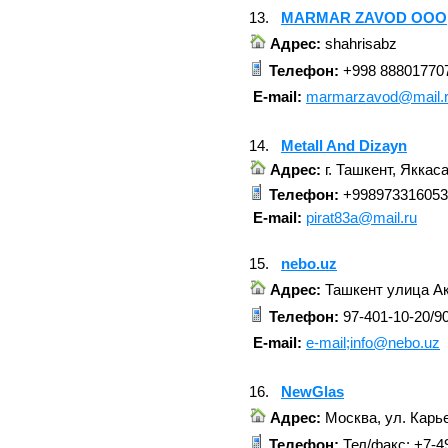
13.
MARMAR ZAVOD OOO
Адрес:
shahrisabz
Телефон:
+998 88801770
E-mail:
marmarzavod@mail.
14.
Metall And Dizayn
Адрес:
г. Ташкент, Яккас
Телефон:
+998973316053
E-mail:
pirat83a@mail.ru
15.
nebo.uz
Адрес:
Ташкент улица Ак
Телефон:
97-401-10-20/9
E-mail:
e-mail;info@nebo.uz
16.
NewGlas
Адрес:
Москва, ул. Карьер
Телефон:
Тел/факс: +7-4