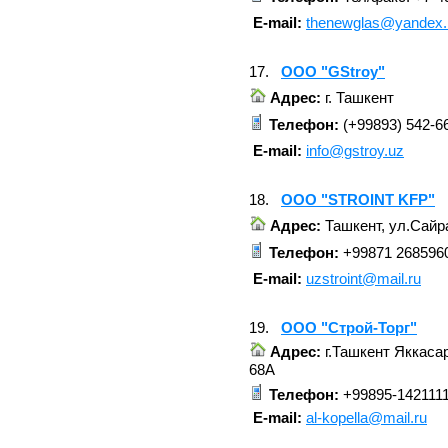
E-mail:
thenewglas@yandex.
17.
OOO "GStroy"
Адрес:
г. Ташкент
Телефон:
(+99893) 542-6
E-mail:
info@gstroy.uz
18.
OOO "STROINT KFP"
Адрес:
Ташкент, ул.Сайра
Телефон:
+99871 2685960
E-mail:
uzstroint@mail.ru
19.
OOO "Строй-Торг"
Адрес:
г.Ташкент Яккаса
68А
Телефон:
+99895-142111
E-mail:
al-kopella@mail.ru