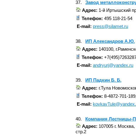
37.
Завод металлоконстр
Адрес:
1-й Иртышский пр
Телефон:
495 118-21-54
E-mail:
press@silamet.ru
38.
ИП Александров А.Ю.
Адрес:
140100, г.Раменск
Телефон:
+7(495)726328
E-mail:
andryurj@yandex.ru
39.
ИП Падкин Б. Б.
Адрес:
г.Тула Новомосков
Телефон:
8-4872-701-189,
E-mail:
kovkavTule@yandex.
40.
Компания Лестницы-
Адрес:
107005 г. Москва,
стр.2