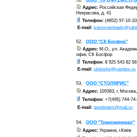
Адрес:
Российская Федера
Некрасова, д. 41
Телефон:
(4852) 97-10-10
E-mail:
ivanovgennady@yah
52.
ООО "СК Босфор"
Адрес:
М.О., ул. Академи
офис СК Босфор
Телефон:
8 925 543 82 56
E-mail:
skbosfor@yandex.ru
53.
ООО "СТОЛЯРИС"
Адрес:
109383, г. Москва,
Телефон:
+7(495) 744-74
E-mail:
goodstairs@mail.ru
54.
ООО "Трансминерал"
Адрес:
Украина, г.Киев