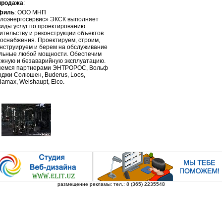
продажа
:
филь
: ООО МНП
лоэнергосервис» ЭКСК выполняет
виды услуг по проектированию
ительству и реконструкции объектов
оснабжения. Проектируем, строим,
нструируем и берем на обслуживание
льные любой мощности. Обеспечим
жную и безаварийную эксплуатацию.
яемся партнерами ЭНТРОРОС, Вольф
джи Солюшен, Buderus, Loos,
amax, Weishaupt, Elco.
размещение рекламы: тел.: 8 (365) 2235548