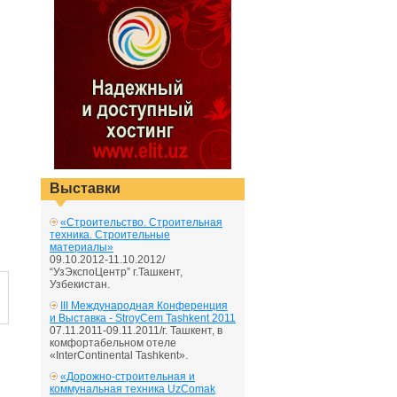
Выставки
«Строительство. Строительная
техника. Строительные
материалы»
09.10.2012-11.10.2012/
“УзЭкспоЦентр” г.Ташкент,
Узбекистан.
III Международная Конференция
и Выставка - StroyCem Tashkent 2011
07.11.2011-09.11.2011/г. Ташкент, в
комфортабельном отеле
«InterContinental Tashkent».
«Дорожно-строительная и
коммунальная техника UzComak