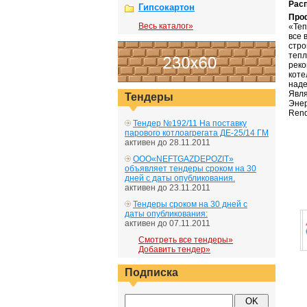
Рас
Гипсокартон
Про
Весь каталог»
«Теп
все 
стро
тепл
реко
коте
наде
Явл
Тендеры
Энер
Rend
Тендер №192/11 На поставку
парового котлоагрегата ДЕ-25/14 ГМ
активен до 28.11.2011
ООО«NEFTGAZDEPOZIT»
объявляет тендеры сроком на 30
дней с даты опубликования.
активен до 23.11.2011
Тендеры сроком на 30 дней с
даты опубликования:
активен до 07.11.2011
Смотреть все тендеры»
Добавить тендер»
Подписка