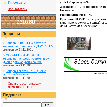
Гипсокартон
ул.Б.Акбарова дом 37
Доставка
: есть по Территории Т
Весь каталог»
Бесплатно.
Распродажа
: может быть .
Профиль
: НЕОЛИТ - Натурально
каменные изделия для дизайна ф
ландшафта,для бассейнов.
Тендеры
Тендер №192/11 На поставку
парового котлоагрегата ДЕ-25/14 ГМ
активен до 28.11.2011
ООО«NEFTGAZDEPOZIT»
объявляет тендеры сроком на 30
дней с даты опубликования.
активен до 23.11.2011
Тендеры сроком на 30 дней с
размещение
даты опубликования:
активен до 07.11.2011
Смотреть все тендеры»
Добавить тендер»
Подписка