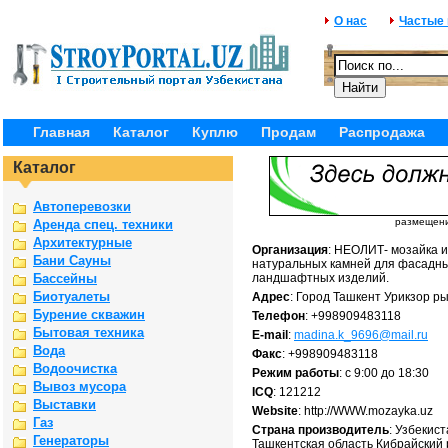
О нас
Частые
Главная
Каталог
Куплю
Продам
Распродажа
Каталог
Автоперевозки
размещение
Аренда спец. техники
Архитектурные
Организация
: НЕОЛИТ- мозайка и
Бани Сауны
натуральных камней для фасадн
Бассейны
ландшафтных изделий.
Биотуалеты
Адрес
: Город Ташкент Урикзор ры
Бурение скважин
Телефон
: +998909483118
Бытовая техника
E-mail
:
madina.k_9696@mail.ru
Вода
Факс
: +998909483118
Водоочистка
Режим работы
: с 9:00 до 18:30
Вывоз мусора
ICQ
: 121212
Выставки
Website
: http://WWW.mozayka.uz
Газ
Страна производитель
: Узбекис
Генераторы
Ташкентская область Кибрайский