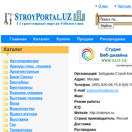
О нас
Частые
Главная
Каталог
Куплю
Продам
Распродажа
Каталог
Автоперевозки
размещение
Аренда спец. техники
Архитектурные
Организация
: Забудова Строй Ко
Бани Сауны
Адрес
: Москва
Бассейны
Телефон
: (495) 926-09-75 8-926-
Биотуалеты
E-mail
:
zskmos@zskmos.ru
Бурение скважин
Факс
:
Бытовая техника
Режим работы
:
Вода
ICQ
:
Водоочистка
Website
: http://zskmos.ru
Вывоз мусора
Страна производитель
: Россия
Выставки
Доставка
:
Газ
Генераторы
Распродажа
: